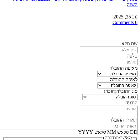
השנה
נוב 25, 2025
0 Comments
חייגו
3126*
או מלאו את הפרטים ונחזור אליכם בדקות הקרובות
שם מלא
טלפון
מאיפה ההובלה
לאיפה ההובלה
סוג ההובלה
(חובה)
הודעה
תאריך ההובלה
DD סלאש MM סלאש YYYY
מאשר/ת
(חובה)