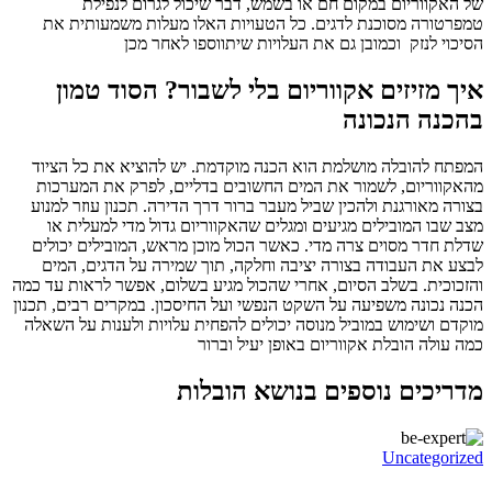
של האקווריום במקום חם או בשמש, דבר שיכול לגרום לנפילת
טמפרטורה מסוכנת לדגים. כל הטעויות האלו מעלות משמעותית את
הסיכוי לנזק וכמובן גם את העלויות שיתווספו לאחר מכן
איך מזיזים אקווריום בלי לשבור? הסוד טמון
בהכנה הנכונה
המפתח להובלה מושלמת הוא הכנה מוקדמת. יש להוציא את כל הציוד
מהאקווריום, לשמור את המים החשובים בדליים, לפרק את המערכות
בצורה מאורגנת ולהכין שביל מעבר ברור דרך הדירה. תכנון עוזר למנוע
מצב שבו המובילים מגיעים ומגלים שהאקווריום גדול מדי למעלית או
שדלת חדר מסוים צרה מדי. כאשר הכול מוכן מראש, המובילים יכולים
לבצע את העבודה בצורה יציבה וחלקה, תוך שמירה על הדגים, המים
והזכוכית. בשלב הסיום, אחרי שהכול מגיע בשלום, אפשר לראות עד כמה
הכנה נכונה משפיעה על השקט הנפשי ועל החיסכון. במקרים רבים, תכנון
מוקדם ושימוש במוביל מנוסה יכולים להפחית עלויות ולענות על השאלה
כמה עולה הובלת אקווריום באופן יעיל וברור
מדריכים נוספים בנושא הובלות
Uncategorized