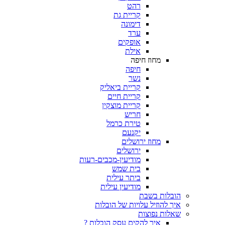
רהט
קריית גת
דימונה
ערד
אופקים
אילת
מחוז חיפה
חיפה
נשר
קריית ביאליק
קריית חיים
קריית מוצקין
חריש
טירת כרמל
יקנעם
מחוז ירושלים
ירושלים
מודיעין-מכבים-רעות
בית שמש
ביתר עילית
מודיעין עילית
הובלות בשבת
איך להוזיל עלויות של הובלות
שאלות נפוצות
איך להקים עסק הובלות ?