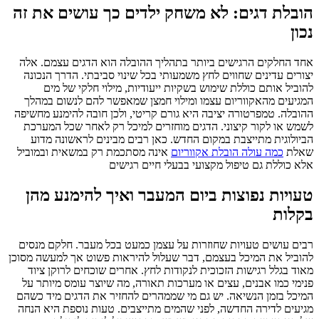
הובלת דגים: לא משחק ילדים כך עושים את זה
נכון
אחד החלקים הרגישים ביותר בתהליך ההובלה הוא הדגים עצמם. אלה
יצורים עדינים שחווים לחץ משמעותי בכל שינוי סביבתי. הדרך הנכונה
להוביל אותם כוללת שימוש בשקיות ייעודיות, מילוי חלקי של מים
המגיעים מהאקווריום עצמו ומילוי חמצן שמאפשר להם לנשום במהלך
ההובלה. טמפרטורה יציבה היא גורם קריטי, ולכן חובה להימנע מחשיפה
לשמש או לקור קיצוני. הדגים מוחזרים למיכל רק לאחר שכל המערכת
הביולוגית מתייצבת במקום החדש. כאן רבים מבינים לראשונה מדוע
שאלת
כמה עולה הובלת אקווריום
אינה מסתכמת רק במשאית ובמוביל
אלא כוללת גם טיפול מקצועי בבעלי חיים רגישים
טעויות נפוצות ביום המעבר ואיך להימנע מהן
בקלות
רבים עושים טעויות שחוזרות על עצמן כמעט בכל מעבר. חלקם מנסים
להוביל את המיכל בעצמם, דבר שעלול להיראות פשוט אך למעשה מסוכן
מאוד בגלל רגישות הזכוכית לנקודות לחץ. אחרים שוכחים לרוקן ציוד
פנימי כמו אבנים, עצים או מערכות תאורה, מה שיוצר עומס מיותר על
המיכל בזמן הנשיאה. יש גם מי שממהרים להחזיר את הדגים מיד כשהם
מגיעים לדירה החדשה, לפני שהמים מתייצבים. טעות נוספת היא הנחה