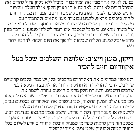
בפועל לא כל אחד מבין את המורכבות. מוביל ללא ניסיון עלול להרים את
המיכל בזווית לא נכונה, לאבטח אותו באופן חלקי או להתעלם מהציוד
הרגיש שסביבו. לעומת זאת, מוביל שמכיר היטב העברות מסוג זה יודע
לזהות סיכונים מראש, להגיע עם ציוד מיגון מתאים ולהתמודד עם
משקלים כבדים תוך שמירה על יציבות מלאה. בנוסף, חשוב לוודא קיומו
של ביטוח מתאים, כי מיכל שנשבר אינו דומה לשולחן שנפגע מדובר בנזק
גבוה בהרבה. שילוב נכון בין ניסיון, ציוד מקצועי ותכנון מסלול ההובלה
מראש יכול למנוע תקלות שכיחות ולהפוך את היום הלחוץ להרבה יותר
פשוט
ריקון, מיגון וייצוב: שלושת השלבים שכל בעל
אקווריום חייב להכיר
רגע לפני שמרימים את האקווריום מהבסיס שלו, יש כמה שלבים קריטיים
שחייבים להכיר. הריקון הוא תחילת הדרך, אך לא בצורה מלאה כפי
שרבים חושבים. השארת חלק מהמים הישנים עוזרת לשמר את
הבקטריות החשובות שמייצבות את המערכת הביולוגית של המיכל. לאחר
מכן מגיע שלב המיגון החיצוני, שבו עוטפים את האקווריום בספוגים עבים,
שמיכות הגנה וחיזוקים שמקטינים את הסיכון לשבר בעת העלאה
למשאית או מעבר דרך דלתות צרות. הייצוב עצמו מתבצע בעדינות רבה,
כי גם טלטול קטן מדי יכול לגרום לסדק מיקרוסקופי שמתפתח בהמשך.
בשלב הזה ניתן לראות כיצד מי שמנהל הובלת אקווריום יודע לשלוט בכל
תנועה קטנה ולהעניק שקט נפשי אמיתי לבעלים