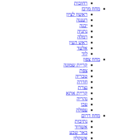
רחובות
מחוז מרכז
ראשון לציון
רעננה
יבנה
נתניה
רמלה
ראש העין
אלעד
לוד
מחוז צפון
קריית שמונה
צפת
טבריה
חדרה
נצרת
קריית אתא
נהריה
עכו
עפולה
מחוז דרום
נתיבות
אשדוד
באר שבע
אשקלון