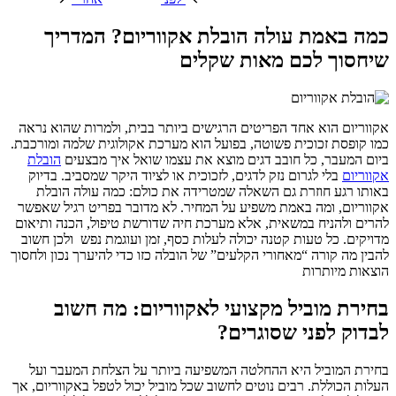
כמה באמת עולה הובלת אקווריום? המדריך
שיחסוך לכם מאות שקלים
אקווריום הוא אחד הפריטים הרגישים ביותר בבית, ולמרות שהוא נראה
כמו קופסת זכוכית פשוטה, בפועל הוא מערכת אקולוגית שלמה ומורכבת.
ביום המעבר, כל חובב דגים מוצא את עצמו שואל איך מבצעים
הובלת
אקווריום
בלי לגרום נזק לדגים, לזכוכית או לציוד היקר שמסביב. בדיוק
באותו רגע חוזרת גם השאלה שמטרידה את כולם: כמה עולה הובלת
אקווריום, ומה באמת משפיע על המחיר. לא מדובר בפריט רגיל שאפשר
להרים ולהניח במשאית, אלא מערכת חיה שדורשת טיפול, הכנה ותיאום
מדויקים. כל טעות קטנה יכולה לעלות כסף, זמן ועוגמת נפש ולכן חשוב
להבין מה קורה “מאחורי הקלעים” של הובלה כזו כדי להיערך נכון ולחסוך
הוצאות מיותרות
בחירת מוביל מקצועי לאקווריום: מה חשוב
לבדוק לפני שסוגרים?
בחירת המוביל היא ההחלטה המשפיעה ביותר על הצלחת המעבר ועל
העלות הכוללת. רבים נוטים לחשוב שכל מוביל יכול לטפל באקווריום, אך