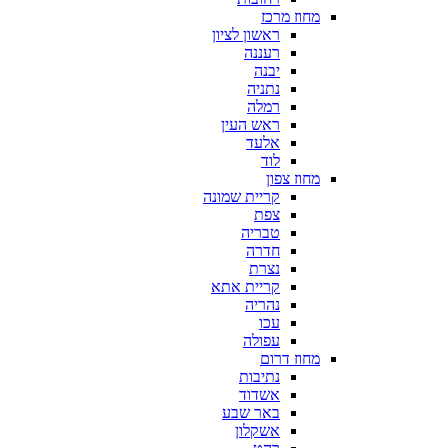
מחוז מרכז
ראשון לציון
רעננה
יבנה
נתניה
רמלה
ראש העין
אלעד
לוד
מחוז צפון
קריית שמונה
צפת
טבריה
חדרה
נצרת
קריית אתא
נהריה
עכו
עפולה
מחוז דרום
נתיבות
אשדוד
באר שבע
אשקלון