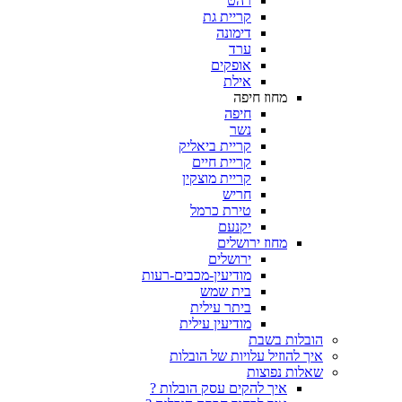
רהט
קריית גת
דימונה
ערד
אופקים
אילת
מחוז חיפה
חיפה
נשר
קריית ביאליק
קריית חיים
קריית מוצקין
חריש
טירת כרמל
יקנעם
מחוז ירושלים
ירושלים
מודיעין-מכבים-רעות
בית שמש
ביתר עילית
מודיעין עילית
ובלות בשבת
ך להוזיל עלויות של הובלות
אלות נפוצות
איך להקים עסק הובלות ?