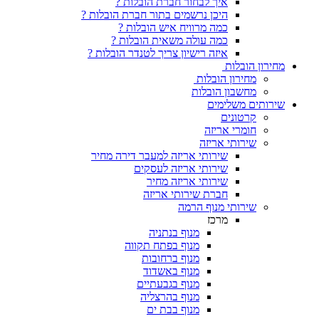
איך לבחור חברת הובלות ?
היכן נרשמים בתור חברת הובלות ?
כמה מרוויח איש הובלות ?
כמה עולה משאית הובלות ?
איזה רישיון צריך לטנדר הובלות ?
הובלות
ירון הובלות
חשבון הובלות
 משלימים
רטונים
מרי אריזה
רותי אריזה
שירותי אריזה למעבר דירה מחיר
שירותי אריזה לעסקים
שירותי אריזה מחיר
חברת שירותי אריזה
רותי מנוף הרמה
מרכז
מנוף בנתניה
מנוף בפתח תקווה
מנוף ברחובות
מנוף באשדוד
מנוף בגבעתיים
מנוף בהרצליה
מנוף בבת ים