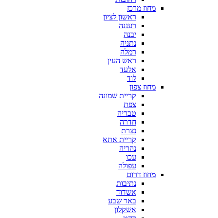
מחוז מרכז
ראשון לציון
רעננה
יבנה
נתניה
רמלה
ראש העין
אלעד
לוד
מחוז צפון
קריית שמונה
צפת
טבריה
חדרה
נצרת
קריית אתא
נהריה
עכו
עפולה
מחוז דרום
נתיבות
אשדוד
באר שבע
אשקלון