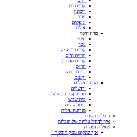
רהט
קריית גת
דימונה
ערד
אופקים
אילת
מחוז חיפה
חיפה
נשר
קריית ביאליק
קריית חיים
קריית מוצקין
חריש
טירת כרמל
יקנעם
מחוז ירושלים
ירושלים
מודיעין-מכבים-רעות
בית שמש
ביתר עילית
מודיעין עילית
בלות בשבת
ך להוזיל עלויות של הובלות
לות נפוצות
איך להקים עסק הובלות ?