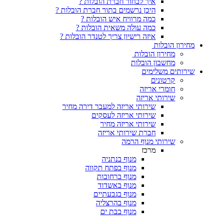
איך לבחור חברת הובלות ?
היכן נרשמים בתור חברת הובלות ?
כמה מרוויח איש הובלות ?
כמה עולה משאית הובלות ?
איזה רישיון צריך לטנדר הובלות ?
ובלות
ירון הובלות
שבון הובלות
 משלימים
טונים
מרי אריזה
רותי אריזה
שירותי אריזה למעבר דירה מחיר
שירותי אריזה לעסקים
שירותי אריזה מחיר
חברת שירותי אריזה
רותי מנוף הרמה
מרכז
מנוף בנתניה
מנוף בפתח תקווה
מנוף ברחובות
מנוף באשדוד
מנוף בגבעתיים
מנוף בהרצליה
מנוף בבת ים