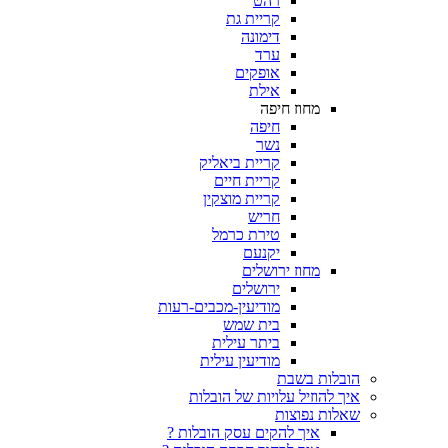
רהט
קריית גת
דימונה
ערד
אופקים
אילת
מחוז חיפה
חיפה
נשר
קריית ביאליק
קריית חיים
קריית מוצקין
חריש
טירת כרמל
יקנעם
מחוז ירושלים
ירושלים
מודיעין-מכבים-רעות
בית שמש
ביתר עילית
מודיעין עילית
ת בשבת
וזיל עלויות של הובלות
 נפוצות
איך להקים עסק הובלות ?