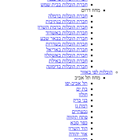
חברת הובלות בבית שמש
מחוז דרום
חברת הובלות ברמלה
חברת הובלות בנתיבות
חברת הובלות ברמת השרון
חברת הובלות באשדוד
חברת הובלות בבאר שבע
חברת הובלות בשדרות
חברת הובלות באריאל
חברת הובלות באשקלון
חברת הובלות באילת
חברת הובלות בדימונה
 לפי באזור
מחוז תל אביב
תל אביב-יפו
בת ים
חולון
בני ברק
רמת גן
גבעתיים
פתח תקווה
כפר סבא
הוד השרון
אור יהודה
רחובות