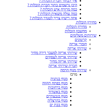
איך לבחור חברת הובלות ?
היכן נרשמים בתור חברת הובלות ?
כמה מרוויח איש הובלות ?
כמה עולה משאית הובלות ?
איזה רישיון צריך לטנדר הובלות ?
ת
 הובלות
ן הובלות
ימים
ים
אריזה
 אריזה
שירותי אריזה למעבר דירה מחיר
שירותי אריזה לעסקים
שירותי אריזה מחיר
חברת שירותי אריזה
 מנוף הרמה
מרכז
מנוף בנתניה
מנוף בפתח תקווה
מנוף ברחובות
מנוף באשדוד
מנוף בגבעתיים
מנוף בהרצליה
מנוף בבת ים