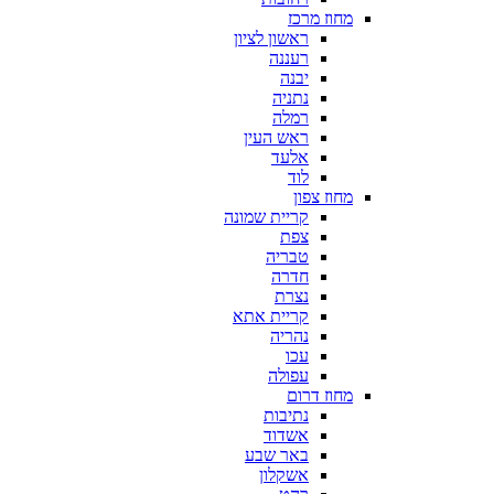
מחוז מרכז
ראשון לציון
רעננה
יבנה
נתניה
רמלה
ראש העין
אלעד
לוד
מחוז צפון
קריית שמונה
צפת
טבריה
חדרה
נצרת
קריית אתא
נהריה
עכו
עפולה
מחוז דרום
נתיבות
אשדוד
באר שבע
אשקלון