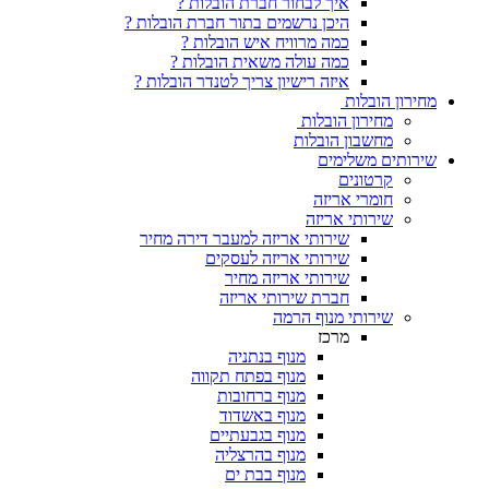
איך לבחור חברת הובלות ?
היכן נרשמים בתור חברת הובלות ?
כמה מרוויח איש הובלות ?
כמה עולה משאית הובלות ?
איזה רישיון צריך לטנדר הובלות ?
ת
 הובלות
ן הובלות
ימים
ים
אריזה
 אריזה
שירותי אריזה למעבר דירה מחיר
שירותי אריזה לעסקים
שירותי אריזה מחיר
חברת שירותי אריזה
 מנוף הרמה
מרכז
מנוף בנתניה
מנוף בפתח תקווה
מנוף ברחובות
מנוף באשדוד
מנוף בגבעתיים
מנוף בהרצליה
מנוף בבת ים