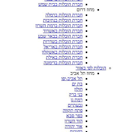
חברת הובלות בבית שמש
מחוז דרום
חברת הובלות ברמלה
חברת הובלות בנתיבות
חברת הובלות ברמת השרון
חברת הובלות באשדוד
חברת הובלות בבאר שבע
חברת הובלות בשדרות
חברת הובלות באריאל
חברת הובלות באשקלון
חברת הובלות באילת
חברת הובלות בדימונה
 לפי באזור
מחוז תל אביב
תל אביב-יפו
בת ים
חולון
בני ברק
רמת גן
גבעתיים
פתח תקווה
כפר סבא
הוד השרון
אור יהודה
רחובות