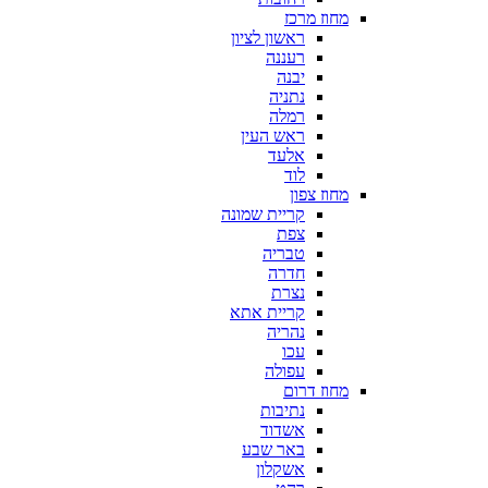
מחוז מרכז
ראשון לציון
רעננה
יבנה
נתניה
רמלה
ראש העין
אלעד
לוד
מחוז צפון
קריית שמונה
צפת
טבריה
חדרה
נצרת
קריית אתא
נהריה
עכו
עפולה
מחוז דרום
נתיבות
אשדוד
באר שבע
אשקלון