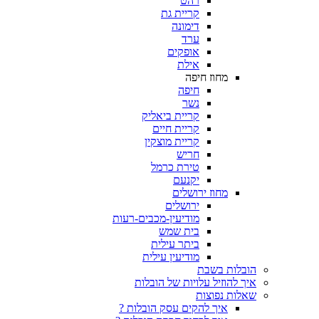
רהט
קריית גת
דימונה
ערד
אופקים
אילת
מחוז חיפה
חיפה
נשר
קריית ביאליק
קריית חיים
קריית מוצקין
חריש
טירת כרמל
יקנעם
מחוז ירושלים
ירושלים
מודיעין-מכבים-רעות
בית שמש
ביתר עילית
מודיעין עילית
ת בשבת
וזיל עלויות של הובלות
 נפוצות
איך להקים עסק הובלות ?