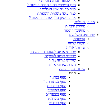
איך לבחור חברת הובלות ?
היכן נרשמים בתור חברת הובלות ?
כמה מרוויח איש הובלות ?
כמה עולה משאית הובלות ?
איזה רישיון צריך לטנדר הובלות ?
ת
 הובלות
ן הובלות
ימים
ים
אריזה
 אריזה
שירותי אריזה למעבר דירה מחיר
שירותי אריזה לעסקים
שירותי אריזה מחיר
חברת שירותי אריזה
 מנוף הרמה
מרכז
מנוף בנתניה
מנוף בפתח תקווה
מנוף ברחובות
מנוף באשדוד
מנוף בגבעתיים
מנוף בהרצליה
מנוף בבת ים