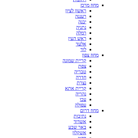
מחוז מרכז
ראשון לציון
רעננה
יבנה
נתניה
רמלה
ראש העין
אלעד
לוד
מחוז צפון
קריית שמונה
צפת
טבריה
חדרה
נצרת
קריית אתא
נהריה
עכו
עפולה
מחוז דרום
נתיבות
אשדוד
באר שבע
אשקלון