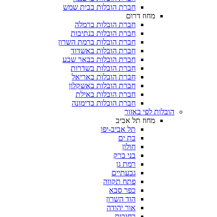
חברת הובלות בבית שמש
מחוז דרום
חברת הובלות ברמלה
חברת הובלות בנתיבות
חברת הובלות ברמת השרון
חברת הובלות באשדוד
חברת הובלות בבאר שבע
חברת הובלות בשדרות
חברת הובלות באריאל
חברת הובלות באשקלון
חברת הובלות באילת
חברת הובלות בדימונה
 לפי באזור
מחוז תל אביב
תל אביב-יפו
בת ים
חולון
בני ברק
רמת גן
גבעתיים
פתח תקווה
כפר סבא
הוד השרון
אור יהודה
רחובות