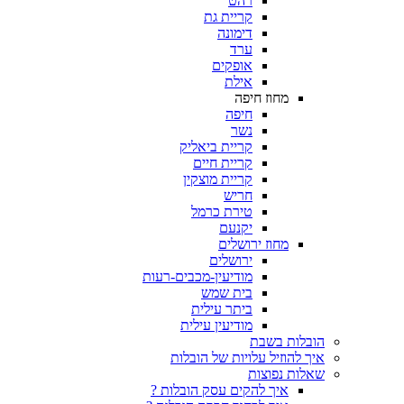
רהט
קריית גת
דימונה
ערד
אופקים
אילת
מחוז חיפה
חיפה
נשר
קריית ביאליק
קריית חיים
קריית מוצקין
חריש
טירת כרמל
יקנעם
מחוז ירושלים
ירושלים
מודיעין-מכבים-רעות
בית שמש
ביתר עילית
מודיעין עילית
ת בשבת
וזיל עלויות של הובלות
 נפוצות
איך להקים עסק הובלות ?