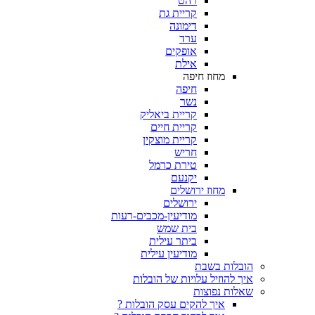
רהט
קריית גת
דימונה
ערד
אופקים
אילת
מחוז חיפה
חיפה
נשר
קריית ביאליק
קריית חיים
קריית מוצקין
חריש
טירת כרמל
יקנעם
מחוז ירושלים
ירושלים
מודיעין-מכבים-רעות
בית שמש
ביתר עילית
מודיעין עילית
הובלות בשבת
איך להוזיל עלויות של הובלות
שאלות נפוצות
איך להקים עסק הובלות ?