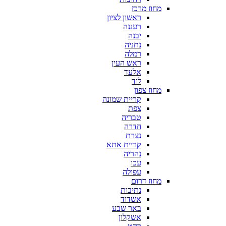
מחוז מרכז
ראשון לציון
רעננה
יבנה
נתניה
רמלה
ראש העין
אלעד
לוד
מחוז צפון
קריית שמונה
צפת
טבריה
חדרה
נצרת
קריית אתא
נהריה
עכו
עפולה
מחוז דרום
נתיבות
אשדוד
באר שבע
אשקלון