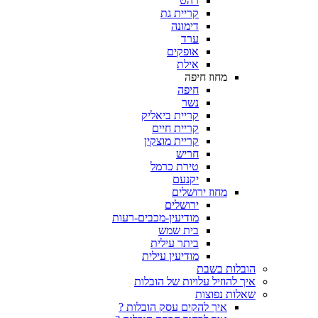
רהט
קריית גת
דימונה
ערד
אופקים
אילת
מחוז חיפה
חיפה
נשר
קריית ביאליק
קריית חיים
קריית מוצקין
חריש
טירת כרמל
יקנעם
מחוז ירושלים
ירושלים
מודיעין-מכבים-רעות
בית שמש
ביתר עילית
מודיעין עילית
הובלות בשבת
איך להוזיל עלויות של הובלות
שאלות נפוצות
איך להקים עסק הובלות ?