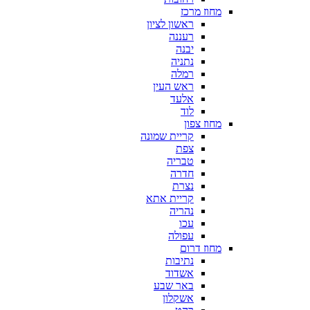
מחוז מרכז
ראשון לציון
רעננה
יבנה
נתניה
רמלה
ראש העין
אלעד
לוד
מחוז צפון
קריית שמונה
צפת
טבריה
חדרה
נצרת
קריית אתא
נהריה
עכו
עפולה
מחוז דרום
נתיבות
אשדוד
באר שבע
אשקלון