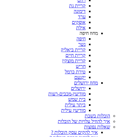
רהט
קריית גת
דימונה
ערד
אופקים
אילת
מחוז חיפה
חיפה
נשר
קריית ביאליק
קריית חיים
קריית מוצקין
חריש
טירת כרמל
יקנעם
מחוז ירושלים
ירושלים
מודיעין-מכבים-רעות
בית שמש
ביתר עילית
מודיעין עילית
הובלות בשבת
איך להוזיל עלויות של הובלות
שאלות נפוצות
איך להקים עסק הובלות ?