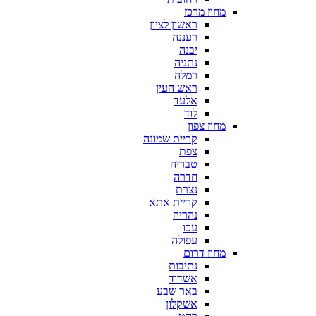
מחוז מרכז
ראשון לציון
רעננה
יבנה
נתניה
רמלה
ראש העין
אלעד
לוד
מחוז צפון
קריית שמונה
צפת
טבריה
חדרה
נצרת
קריית אתא
נהריה
עכו
עפולה
מחוז דרום
נתיבות
אשדוד
באר שבע
אשקלון