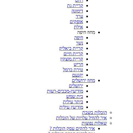
רהט
קריית גת
דימונה
ערד
אופקים
אילת
מחוז חיפה
חיפה
נשר
קריית ביאליק
קריית חיים
קריית מוצקין
חריש
טירת כרמל
יקנעם
מחוז ירושלים
ירושלים
מודיעין-מכבים-רעות
בית שמש
ביתר עילית
מודיעין עילית
ת בשבת
וזיל עלויות של הובלות
 נפוצות
איך להקים עסק הובלות ?