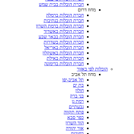
חברת הובלות בבית שמש
מחוז דרום
חברת הובלות ברמלה
חברת הובלות בנתיבות
חברת הובלות ברמת השרון
חברת הובלות באשדוד
חברת הובלות בבאר שבע
חברת הובלות בשדרות
חברת הובלות באריאל
חברת הובלות באשקלון
חברת הובלות באילת
חברת הובלות בדימונה
 לפי באזור
מחוז תל אביב
תל אביב-יפו
בת ים
חולון
בני ברק
רמת גן
גבעתיים
פתח תקווה
כפר סבא
הוד השרון
אור יהודה
רחובות