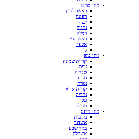
מחוז מרכז
ראשון לציון
רעננה
יבנה
נתניה
רמלה
ראש העין
אלעד
לוד
מחוז צפון
קריית שמונה
צפת
טבריה
חדרה
נצרת
קריית אתא
נהריה
עכו
עפולה
מחוז דרום
נתיבות
אשדוד
באר שבע
אשקלון