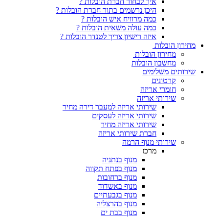
איך לבחור חברת הובלות ?
היכן נרשמים בתור חברת הובלות ?
כמה מרוויח איש הובלות ?
כמה עולה משאית הובלות ?
איזה רישיון צריך לטנדר הובלות ?
ת
 הובלות
ן הובלות
ימים
ים
אריזה
 אריזה
שירותי אריזה למעבר דירה מחיר
שירותי אריזה לעסקים
שירותי אריזה מחיר
חברת שירותי אריזה
 מנוף הרמה
מרכז
מנוף בנתניה
מנוף בפתח תקווה
מנוף ברחובות
מנוף באשדוד
מנוף בגבעתיים
מנוף בהרצליה
מנוף בבת ים