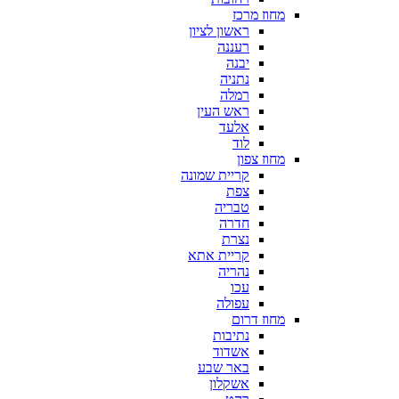
מחוז מרכז
ראשון לציון
רעננה
יבנה
נתניה
רמלה
ראש העין
אלעד
לוד
מחוז צפון
קריית שמונה
צפת
טבריה
חדרה
נצרת
קריית אתא
נהריה
עכו
עפולה
מחוז דרום
נתיבות
אשדוד
באר שבע
אשקלון