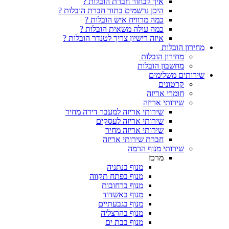
איך לבחור חברת הובלות ?
היכן נרשמים בתור חברת הובלות ?
כמה מרוויח איש הובלות ?
כמה עולה משאית הובלות ?
איזה רישיון צריך לטנדר הובלות ?
ת
 הובלות
ן הובלות
ימים
ים
אריזה
 אריזה
שירותי אריזה למעבר דירה מחיר
שירותי אריזה לעסקים
שירותי אריזה מחיר
חברת שירותי אריזה
 מנוף הרמה
מרכז
מנוף בנתניה
מנוף בפתח תקווה
מנוף ברחובות
מנוף באשדוד
מנוף בגבעתיים
מנוף בהרצליה
מנוף בבת ים