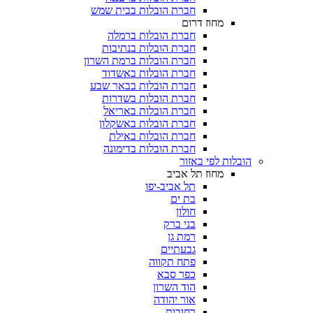
חברת הובלות בבית שמש
מחוז דרום
חברת הובלות ברמלה
חברת הובלות בנתיבות
חברת הובלות ברמת השרון
חברת הובלות באשדוד
חברת הובלות בבאר שבע
חברת הובלות בשדרות
חברת הובלות באריאל
חברת הובלות באשקלון
חברת הובלות באילת
חברת הובלות בדימונה
 לפי באזור
מחוז תל אביב
תל אביב-יפו
בת ים
חולון
בני ברק
רמת גן
גבעתיים
פתח תקווה
כפר סבא
הוד השרון
אור יהודה
רחובות