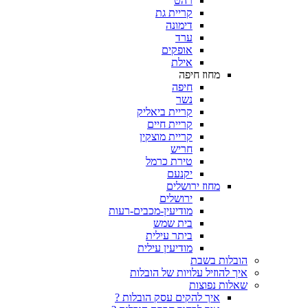
רהט
קריית גת
דימונה
ערד
אופקים
אילת
מחוז חיפה
חיפה
נשר
קריית ביאליק
קריית חיים
קריית מוצקין
חריש
טירת כרמל
יקנעם
מחוז ירושלים
ירושלים
מודיעין-מכבים-רעות
בית שמש
ביתר עילית
מודיעין עילית
ת בשבת
וזיל עלויות של הובלות
 נפוצות
איך להקים עסק הובלות ?