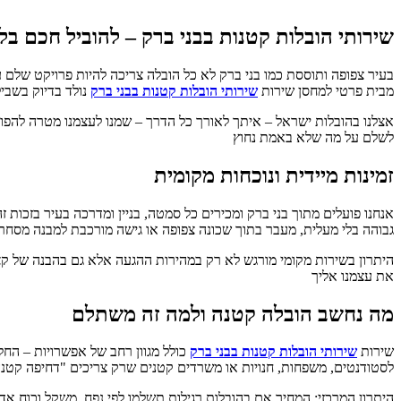
שירותי הובלות קטנות בבני ברק – להוביל חכם בל
בעיר צפופה ותוססת כמו בני ברק לא כל הובלה צריכה להיות פרויקט שלם
מבית פרטי למחסן שירות
שירותי הובלות קטנות בבני ברק
נולד בדיוק בשביל
אצלנו בהובלות ישראל – איתך לאורך כל הדרך – שמנו לעצמנו מטרה להפו
לשלם על מה שלא באמת נחוץ
זמינות מיידית ונוכחות מקומית
אנחנו פועלים מתוך בני ברק ומכירים כל סמטה, בניין ומדרכה בעיר בזכות ז
גבוהה בלי מעלית, מעבר בתוך שכונה צפופה או גישה מורכבת למבנה מסחר
היתרון בשירות מקומי מורגש לא רק במהירות ההגעה אלא גם בהבנה של קצב
את עצמנו אליך
מה נחשב הובלה קטנה ולמה זה משתלם
שירות
שירותי הובלות קטנות בבני ברק
כולל מגוון רחב של אפשרויות – הח
לסטודנטים, משפחות, חנויות או משרדים קטנים שרק צריכים "דחיפה קטנ
היתרון המרכזי: המחיר אם בהובלות רגילות תשלמו לפי נפח, משקל וכוח 