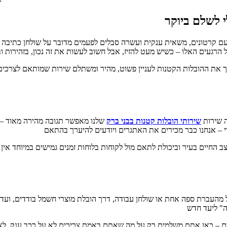
י לשלם ביוקר
 עם קרטונים, משאית ענקית ועשרה סבלים לפעמים מדובר על שולחן כתיבה
 הרגעים האלו – כשיש מעט להזיז, אבל חשוב לעשות את זה נכון, בזהירות 
ך את ההובלות הקטנות לעניין פשוט, מהיר ומשתלם שירות שמותאם לצרכים
ה שירות
שירותי הובלות קטנות בבני ברק
שלנו מאפשר תגובה מהירה מאוד – ל
י – אנחנו כבר מכירים את האתגרים ויודעים להיערך בהתאם
 החיים בעיר וביכולת לתאם מול לקוחות בלוחות זמנים גמישים במיוחד אין
ל מהעברת ספה אחת או שולחן עבודה, דרך הובלת מוצרי חשמל בודדים, ועד
ה" ליעד חדש
אדם – כאן אתם משלמים רק על מה שאתם באמת צריכים לא על רכב ענק, לא 