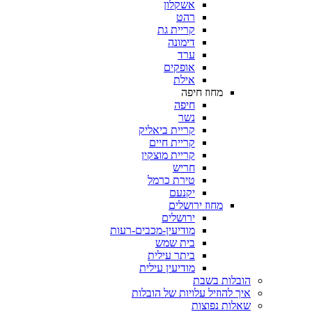
אשקלון
רהט
קריית גת
דימונה
ערד
אופקים
אילת
מחוז חיפה
חיפה
נשר
קריית ביאליק
קריית חיים
קריית מוצקין
חריש
טירת כרמל
יקנעם
מחוז ירושלים
ירושלים
מודיעין-מכבים-רעות
בית שמש
ביתר עילית
מודיעין עילית
הובלות בשבת
איך להוזיל עלויות של הובלות
שאלות נפוצות