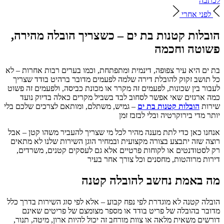
לכתבה
לפני
אחרי
הובלות קטנות בת ים – כשצריך הובלה מהירה,
פשוטה וחכמה
בת ים היא עיר צפופה, דינמית ומתפתחת, וכמו בערים רבות אחרות – לא
כל תושב זקוק להובלת דירה שלמה לפעמים מדובר ברהיט בודד שצריך
לעבור בין שכונות, לפעמים זה מקרר או מכונת כביסה, ולפעמים זה פשוט
כמה ארגזים שאי אפשר לסחוב לבד בשביל מקרים כאלה בדיוק נועד
שירות
הובלות קטנות בת ים
– גמיש, משתלם, ומותאם לצרכים שלכם בלי
יותר מדי בירוקרטיה ובלי לבזבז זמן
אנחנו כאן כדי לתת מענה מהיר לכל מי שצריך להעביר משהו קטן – אבל
רוצה שזה יתבצע בצורה מקצועית ובמחיר הוגן השירות שלנו לא מתאים
רק לסטודנטים או לקוחות פרטיים אלא גם לעסקים קטנים, משרדים,
דירות מרוהטות, מחסנים וכל צורך אחר בעיר
מה באמת נחשב להובלה קטנה
הובלה קטנה לא מוגדרת לפי נפח קבוע – אלא לפי סוג השירות בדרך כלל
מדובר בהובלה של פריט בודד או מספר מצומצם של פריטים שאינם
דורשים משאית מלאה או צוות מורחב זה יכול להיות ארון, מיטה, תנור,