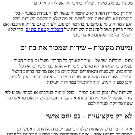
מכונת כביסה, מקרר, שולחן כתיבה או אפילו רק ארגזים
היתרון בשירות הזה הוא שהתמחור נעשה לפי העבודה בפועל – בלי
תוספות לא רלוונטיות ובלי לשלם על מה שלא קיבלתם השירות כולל
הגעה מהירה, סיוע מקצועי בהרמה ושינוע, ולעיתים גם פירוק והרכבה אם
צריך בדיוק בשביל זה נבנה השירות של
הובלות קטנות בת ים
כדי שלא
תשלמו על מה שאתם לא צריכים
זמינות מקומית – שירות שמכיר את בת ים
צוות "הובלות ישראל – איתך לאורך כל הדרך" פועל גם בתוך העיר
עצמה, כך שאנחנו לא מגיעים מבחוץ – אלא כבר מכירים את כל
הרחובות, השכונות והאתגרים המקומיים בין אם מדובר ברחוב הרצל
העמוס, אזור רמת הנשיא או שכונת עמידר – אנחנו יודעים איך להגיע,
היכן למצוא חניה, ואיך להתנהל במהירות ויעילות
השירות שלנו זמין כמעט תמיד – כולל זמינות בערבים או בסופי שבוע לפי
צורך אפשר להזמין אותנו בהתראה קצרה, וגם לבקש תיאום מראש לפי
שעה מדויקת שנוחה לכם
לא רק מקצועיות – גם יחס אישי
אחד הדברים שהלקוחות שלנו הכי מעריכים הוא היחס האנושי גם
כשמדובר בפריט אחד – אנחנו מתייחסים אליו במלוא הרצינות כל פריט