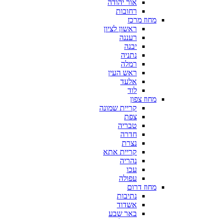
אור יהודה
רחובות
מחוז מרכז
ראשון לציון
רעננה
יבנה
נתניה
רמלה
ראש העין
אלעד
לוד
מחוז צפון
קריית שמונה
צפת
טבריה
חדרה
נצרת
קריית אתא
נהריה
עכו
עפולה
מחוז דרום
נתיבות
אשדוד
באר שבע