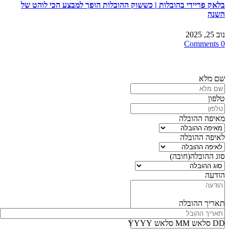
בלאק פריידי בהובלות | כששוק ההובלות הופך למבצע הכי לוהט של
השנה
נוב 25, 2025
0 Comments
חייגו
3126*
או מלאו את הפרטים ונחזור אליכם בדקות הקרובות
שם מלא
טלפון
מאיפה ההובלה
לאיפה ההובלה
סוג ההובלה
(חובה)
הודעה
תאריך ההובלה
DD סלאש MM סלאש YYYY