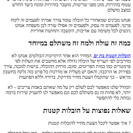
עטוף בזהירות, מוגן מפני שריטות, מועבר בזהירות ומונח ביעד החדש
במצב מושלם
אנחנו מבינים שמאחורי כל הובלה עומד צורך אמיתי לפעמים זה לקוח
פרטי, לפעמים זה עסק, ולפעמים זה אפילו עזרה לבן משפחה אנחנו
ניגשים לכל משימה עם אדיבות, הקשבה ותחושת אחריות
כמה זה עולה ולמה זה משתלם במיוחד
הובלות קטנות בת ים
, המחיר הוא אחד היתרונות הבולטים אנחנו לא
מחייבים לפי תעריף של הובלה גדולה אלא מחשבים את העלות לפי
פרמטרים כמו כמות הפריטים, סוגם, מרחק ההובלה, נגישות למבנה, צורך
בפירוק או הרכבה, והאם יש מעלית או מדרגות כל פרט כזה נלקח בחשבון
מראש – כך שתקבלו הצעת מחיר מדויקת, ברורה וללא הפתעות
המודל שלנו מאפשר לכם לשלם רק על מה שאתם באמת צריכים – לא
יותר, לא פחות זה גם משתלם לכם וגם מאפשר לנו להעניק שירות ברמה
גבוהה בלי להתפשר
שאלות נפוצות על הובלות קטנות
? איך אפשר לקבל הצעת מחיר להובלות קטנות