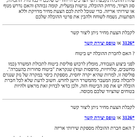
עלות ההובלה נקבעת לפי הצרכים הייחודיים שלכם – כמו גודל התכולה,
סוג הציוד, מרחק ההובלה, נגישות (מעלית, קומה גבוהה) והאם נדרש מנוף
או שירותי אריזה. כדי שנוכל לתת לכם הצעת מחיר מדויקת וללא
הפתעות, נשמח לשוחח ולהבין את פרטי ההובלה שלכם
לקבלת הצעת מחיר ניתן ליצור קשר
*3126
או
טופס יצירת קשר
? האם לחברת ההובלה יש ביטוח
לפני ביצוע העבודה, מומלץ לרכוש פוליסת ביטוח לתכולת המשרד (כמו
מחשבים, טלוויזיות, מדפסות ועוד) שנקראת "ביטוח סחורות בהעברה".
פוליסה זו, למרות שהיא יקרה יחסית, מספקת כיסוי במקרה של נזק שנגרם
לתכולה בזמן המעבר מהמשרד הישן לחדש. חשוב לדעת שלא לכל חברת
הובלה יש את סוג הביטוח הזה, ולכן כדאי לבדוק זאת מראש ולהיות
בטוחים שהציוד שלכם מכוסה.
לקבלת הצעת מחיר ניתן ליצור קשר
*3126
או
טופס יצירת קשר
? האם חברת ההובלה מספקת שירותי אריזה