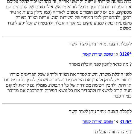
ברה מציעה שירותי אריזות וקרטוני אריזה, זה בהחלט יכול להקל עליכם
את העבודה ולחסוך זמן. תוכלו לוודא מראש אילו סוגים של קרטונים הם
מספקים, אם יש להם חומרים נוספים לאריזה (כמו ניילון בועות או נייר
דבק), ולהתעדכן לגבי המחיר של השירות הזה. אריזת הציוד בצורה
מקצועית יכולה למנוע נזקים במהלך ההובלה ולהבטיח שהכל יגיע ליעדו
בשלום.
לקבלת הצעת מחיר ניתן ליצור קשר
*3126
או
טופס יצירת קשר
? מה כדאי להכין לפני הובלת משרד
לפני הובלת משרד, חשוב לסדר את הציוד ולוודא שכל הפריטים סודרו
כראוי. יש לנתק ולהכין את המחשבים והציוד החשמלי, לסמן כל פריט עם
תו זיהוי, ולהכין רשימה מסודרת של כל התכולה. מומלץ גם לדאוג למקום
חניה קרוב למשאית ולהסדיר את כל נושא הפירוק וההרכבה אם מדובר
בציוד כבד.
לקבלת הצעת מחיר ניתן ליצור קשר
*3126
או
טופס יצירת קשר
? מה זה חוזה הובלות