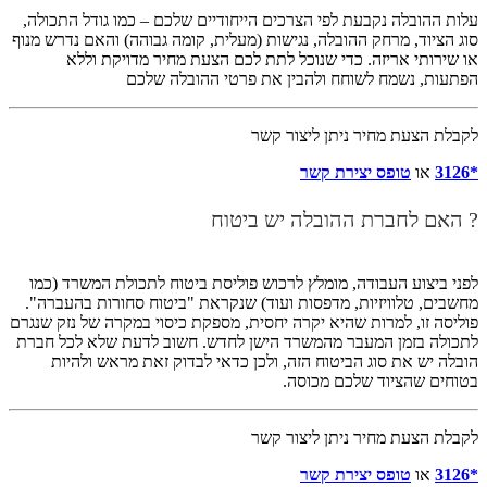
עלות ההובלה נקבעת לפי הצרכים הייחודיים שלכם – כמו גודל התכולה,
סוג הציוד, מרחק ההובלה, נגישות (מעלית, קומה גבוהה) והאם נדרש מנוף
או שירותי אריזה. כדי שנוכל לתת לכם הצעת מחיר מדויקת וללא
הפתעות, נשמח לשוחח ולהבין את פרטי ההובלה שלכם
לקבלת הצעת מחיר ניתן ליצור קשר
*3126
או
טופס יצירת קשר
? האם לחברת ההובלה יש ביטוח
לפני ביצוע העבודה, מומלץ לרכוש פוליסת ביטוח לתכולת המשרד (כמו
מחשבים, טלוויזיות, מדפסות ועוד) שנקראת "ביטוח סחורות בהעברה".
פוליסה זו, למרות שהיא יקרה יחסית, מספקת כיסוי במקרה של נזק שנגרם
לתכולה בזמן המעבר מהמשרד הישן לחדש. חשוב לדעת שלא לכל חברת
הובלה יש את סוג הביטוח הזה, ולכן כדאי לבדוק זאת מראש ולהיות
בטוחים שהציוד שלכם מכוסה.
לקבלת הצעת מחיר ניתן ליצור קשר
*3126
או
טופס יצירת קשר