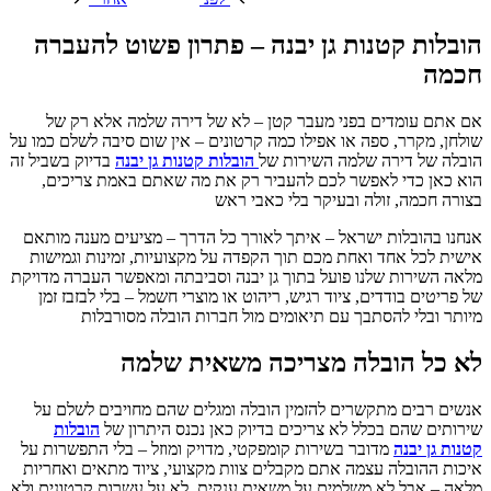
הובלות קטנות גן יבנה – פתרון פשוט להעברה
חכמה
אם אתם עומדים בפני מעבר קטן – לא של דירה שלמה אלא רק של
שולחן, מקרר, ספה או אפילו כמה קרטונים – אין שום סיבה לשלם כמו על
הובלה של דירה שלמה השירות של
הובלות קטנות גן יבנה
בדיוק בשביל זה
הוא כאן כדי לאפשר לכם להעביר רק את מה שאתם באמת צריכים,
בצורה חכמה, זולה ובעיקר בלי כאבי ראש
אנחנו בהובלות ישראל – איתך לאורך כל הדרך – מציעים מענה מותאם
אישית לכל אחד ואחת מכם תוך הקפדה על מקצועיות, זמינות וגמישות
מלאה השירות שלנו פועל בתוך גן יבנה וסביבתה ומאפשר העברה מדויקת
של פריטים בודדים, ציוד רגיש, ריהוט או מוצרי חשמל – בלי לבזבז זמן
מיותר ובלי להסתבך עם תיאומים מול חברות הובלה מסורבלות
לא כל הובלה מצריכה משאית שלמה
אנשים רבים מתקשרים להזמין הובלה ומגלים שהם מחויבים לשלם על
שירותים שהם בכלל לא צריכים בדיוק כאן נכנס היתרון של
הובלות
קטנות גן יבנה
מדובר בשירות קומפקטי, מדויק ומוזל – בלי התפשרות על
איכות ההובלה עצמה אתם מקבלים צוות מקצועי, ציוד מתאים ואחריות
מלאה – אבל לא משלמים על משאית ענקית, לא על עשרות קרטונים ולא