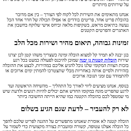
על שירותים מיותרים
אנחנו מתאימים את השירות לכל לקוח לפי הצורך – בין אם מדובר
בהובלת פריט אחד, פריטים בודדים או אפילו תכולה של חדר אחד הכל
נעשה בתיאום מראש, בשקיפות מלאה וביחס אישי שלוקח בחשבון את
האתגרים והפרטים הקטנים
זמינות גבוהה, תיאום מהיר ושירות מכל הלב
בגן יבנה לא תמיד קל למצוא הובלה זמינה כשצריך משהו קטן לכן יצרנו
שירות
הובלות קטנות גן יבנה
שמוכן להיכנס לפעולה כמעט בכל רגע
בזכות הצוות המקומי שלנו נוכל להגיע אליכם במהירות, לבצע את ההובלה
בזהירות ולסיים אותה באחריות מבלי שתצטרכו להמתין ימים ארוכים או
להתמודד עם זמני תגובה ארוכים
בנוסף, אנחנו מציעים ליווי לאורך כל התהליך – מהשיחה הראשונה ועד
לרגע שהפריט מונח במקומו החדש אתם יכולים להיות רגועים ולדעת שיש
מי שמטפל לכם בהובלה הקטנה כמו שהיא הייתה החשובה ביותר
לא רק להעביר – לדעת שגם הגיע בשלום
הובלה קטנה לא אומרת שאנחנו מתפשרים על ההגנה לפריט שלכם להפך
כל הובלה אצלנו עטופה, קשורה ומועברת בצורה מקצועית כדי לשמור על