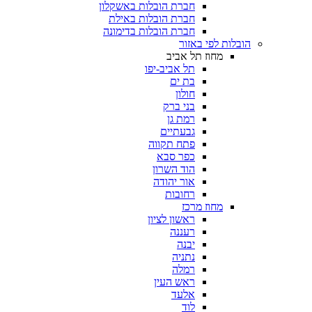
חברת הובלות באשקלון
חברת הובלות באילת
חברת הובלות בדימונה
הובלות לפי באזור
מחוז תל אביב
תל אביב-יפו
בת ים
חולון
בני ברק
רמת גן
גבעתיים
פתח תקווה
כפר סבא
הוד השרון
אור יהודה
רחובות
מחוז מרכז
ראשון לציון
רעננה
יבנה
נתניה
רמלה
ראש העין
אלעד
לוד