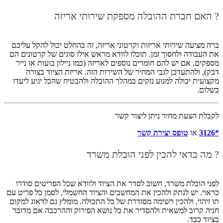
? האם חברת ההובלה מספקת שירותי אריזה
ברה מציעה שירותי אריזות וקרטוני אריזה, זה בהחלט יכול להקל עליכם
את העבודה ולחסוך זמן. תוכלו לוודא מראש אילו סוגים של קרטונים הם
מספקים, אם יש להם חומרים נוספים לאריזה (כמו ניילון בועות או נייר
דבק), ולהתעדכן לגבי המחיר של השירות הזה. אריזת הציוד בצורה
מקצועית יכולה למנוע נזקים במהלך ההובלה ולהבטיח שהכל יגיע ליעדו
בשלום.
לקבלת הצעת מחיר ניתן ליצור קשר
*3126
או
טופס יצירת קשר
? מה כדאי להכין לפני הובלת משרד
לפני הובלת משרד, חשוב לסדר את הציוד ולוודא שכל הפריטים סודרו
כראוי. יש לנתק ולהכין את המחשבים והציוד החשמלי, לסמן כל פריט עם
תו זיהוי, ולהכין רשימה מסודרת של כל התכולה. מומלץ גם לדאוג למקום
חניה קרוב למשאית ולהסדיר את כל נושא הפירוק וההרכבה אם מדובר
בציוד כבד.