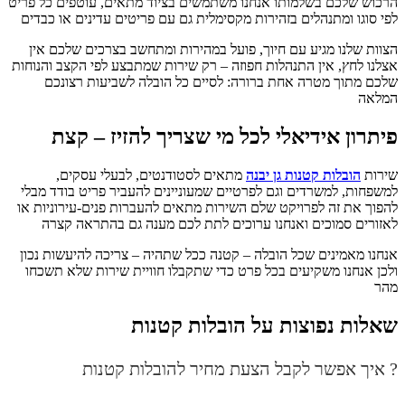
הרכוש שלכם בשלמותו אנחנו משתמשים בציוד מתאים, עוטפים כל פריט
לפי סוגו ומתנהלים בזהירות מקסימלית גם עם פריטים עדינים או כבדים
הצוות שלנו מגיע עם חיוך, פועל במהירות ומתחשב בצרכים שלכם אין
אצלנו לחץ, אין התנהלות חפוזה – רק שירות שמתבצע לפי הקצב והנוחות
שלכם מתוך מטרה אחת ברורה: לסיים כל הובלה לשביעות רצונכם
המלאה
פיתרון אידיאלי לכל מי שצריך להזיז – קצת
שירות
הובלות קטנות גן יבנה
מתאים לסטודנטים, לבעלי עסקים,
למשפחות, למשרדים וגם לפרטיים שמעוניינים להעביר פריט בודד מבלי
להפוך את זה לפרויקט שלם השירות מתאים להעברות פנים-עירוניות או
לאזורים סמוכים ואנחנו ערוכים לתת לכם מענה גם בהתראה קצרה
אנחנו מאמינים שכל הובלה – קטנה ככל שתהיה – צריכה להיעשות נכון
ולכן אנחנו משקיעים בכל פרט כדי שתקבלו חוויית שירות שלא תשכחו
מהר
שאלות נפוצות על הובלות קטנות
? איך אפשר לקבל הצעת מחיר להובלות קטנות