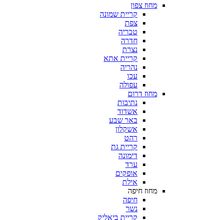
מחוז צפון
קריית שמונה
צפת
טבריה
חדרה
נצרת
קריית אתא
נהריה
עכו
עפולה
מחוז דרום
נתיבות
אשדוד
באר שבע
אשקלון
רהט
קריית גת
דימונה
ערד
אופקים
אילת
מחוז חיפה
חיפה
נשר
קריית ביאליק