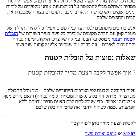
בזכות כך שאין צורך להפעיל משאית גדולה או צוות ענק, אפשר ליהנות
ממחיר משתלם מבלי להתפשר על המקצועיות אנחנו מקפידים על לוחות
זמנים, שמים דגש על שירות אדיב ומכבד, ועובדים בצורה שמכבדת את
הבית והחפצים שלכם
אנשים רבים מופתעים לגלות עד כמה פשוט ויעיל יכול להיות תהליך של
מעבר קטן עם חברה מקומית שמכירה כל פינה בעיר השירות של
הובלות
קטנות רעננה
מבוסס על הבנה עמוקה של צרכי הלקוח, זמינות גבוהה
והתחייבות לאיכות – וזה בדיוק מה שמחזיר אלינו לקוחות שוב ושוב
שאלות נפוצות על הובלות קטנות
? איך אפשר לקבל הצעת מחיר להובלות קטנות
עלות ההובלה נקבעת לפי הצרכים הייחודיים שלכם – כמו גודל התכולה,
סוג הציוד, מרחק ההובלה, נגישות (מעלית, קומה גבוהה) והאם נדרש מנוף
או שירותי אריזה. כדי שנוכל לתת לכם הצעת מחיר מדויקת וללא
הפתעות, נשמח לשוחח ולהבין את פרטי ההובלה שלכם
לקבלת הצעת מחיר ניתן ליצור קשר
*3126
או
טופס יצירת קשר