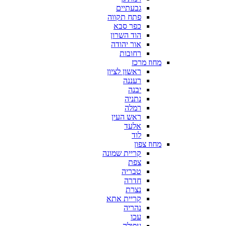
גבעתיים
פתח תקווה
כפר סבא
הוד השרון
אור יהודה
רחובות
מחוז מרכז
ראשון לציון
רעננה
יבנה
נתניה
רמלה
ראש העין
אלעד
לוד
מחוז צפון
קריית שמונה
צפת
טבריה
חדרה
נצרת
קריית אתא
נהריה
עכו
עפולה