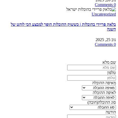
0 Comments
Uncategorized
בלאק פריידי בהובלות | כששוק ההובלות הופך למבצע הכי לוהט של
השנה
נוב 25, 2025
0 Comments
חייגו
3126*
או מלאו את הפרטים ונחזור אליכם בדקות הקרובות
שם מלא
טלפון
מאיפה ההובלה
לאיפה ההובלה
סוג ההובלה
(חובה)
הודעה