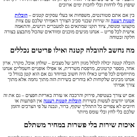
שיפוץ בלי לדחות ובלי לחכות ימים ארוכים
בין אם אתם סטודנטים, משפחות או בעלי עסקים קטנים –
הובלות
קטנות רעננה
זה שירות שבנוי סביב הצורך האמיתי שלכם עם צוות
מקצועי ומנוסה, ציוד תקני שמתאים גם למעברים רגישים, והתאמה
אישית לכל פריט – אנחנו מגיעים מוכנים ומוודאים שהכול מתבצע בצורה
חלקה ובטוחה
מה נחשב להובלה קטנה ואילו פריטים נכללים
הובלה קטנה יכולה לכלול מגוון רחב של מצבים – שולחן אוכל, מקרר, ארון
אחד, מספר קרטונים, מדפסת משרדית, או אפילו אופניים חשמליים אנחנו
מתייחסים לכל פריט כאילו היה חשוב במיוחד גם אם הוא קטן בגודל כי
אנחנו מבינים שלקוחות לא בוחרים בשירות הזה מתוך גחמה אלא מתוך
צורך אמיתי
אם יש צורך בעטיפה, פירוק והרכבה או עזרה באריזת חפצים – גם את זה
אנחנו יודעים לעשות בשירות
הובלות קטנות רעננה
אין הפתעות או
חיובים לא צפויים כל התהליך שקוף, ברור, ונבנה על פי הצרכים והזמן
שלכם בלי לחץ ובלי עומס מיותר
איכות שירות בלי פשרות במחיר משתלם