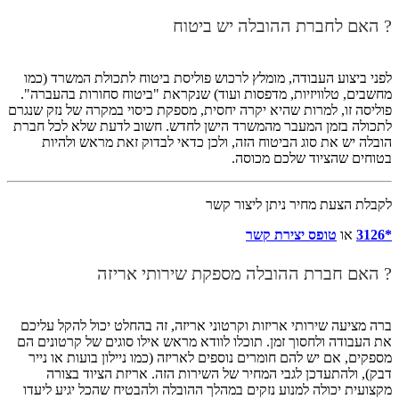
? האם לחברת ההובלה יש ביטוח
לפני ביצוע העבודה, מומלץ לרכוש פוליסת ביטוח לתכולת המשרד (כמו
מחשבים, טלוויזיות, מדפסות ועוד) שנקראת "ביטוח סחורות בהעברה".
פוליסה זו, למרות שהיא יקרה יחסית, מספקת כיסוי במקרה של נזק שנגרם
לתכולה בזמן המעבר מהמשרד הישן לחדש. חשוב לדעת שלא לכל חברת
הובלה יש את סוג הביטוח הזה, ולכן כדאי לבדוק זאת מראש ולהיות
בטוחים שהציוד שלכם מכוסה.
לקבלת הצעת מחיר ניתן ליצור קשר
*3126
או
טופס יצירת קשר
? האם חברת ההובלה מספקת שירותי אריזה
ברה מציעה שירותי אריזות וקרטוני אריזה, זה בהחלט יכול להקל עליכם
את העבודה ולחסוך זמן. תוכלו לוודא מראש אילו סוגים של קרטונים הם
מספקים, אם יש להם חומרים נוספים לאריזה (כמו ניילון בועות או נייר
דבק), ולהתעדכן לגבי המחיר של השירות הזה. אריזת הציוד בצורה
מקצועית יכולה למנוע נזקים במהלך ההובלה ולהבטיח שהכל יגיע ליעדו