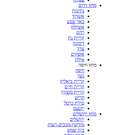
מחוז דרום
נתיבות
אשדוד
באר שבע
אשקלון
רהט
קריית גת
דימונה
ערד
אופקים
אילת
מחוז חיפה
חיפה
נשר
קריית ביאליק
קריית חיים
קריית מוצקין
חריש
טירת כרמל
יקנעם
מחוז ירושלים
ירושלים
מודיעין-מכבים-רעות
בית שמש