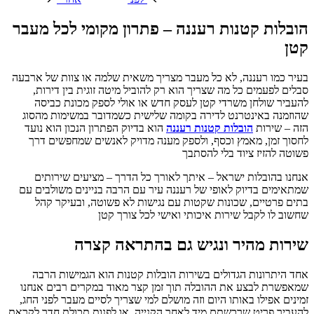
הובלות קטנות רעננה – פתרון מקומי לכל מעבר
קטן
בעיר כמו רעננה, לא כל מעבר מצריך משאית שלמה או צוות של ארבעה
סבלים לפעמים כל מה שצריך הוא רק להוביל מיטה זוגית בין דירות,
להעביר שולחן משרדי קטן לעסק חדש או אולי לספק מכונת כביסה
שהוזמנה באינטרנט לדירה בקומה שלישית כשמדובר במשימות מהסוג
הזה – שירות
הובלות קטנות רעננה
הוא בדיוק הפתרון הנכון הוא נועד
לחסוך זמן, מאמץ וכסף, ולספק מענה מדויק לאנשים שמחפשים דרך
פשוטה להזיז ציוד בלי להסתבך
אנחנו בהובלות ישראל – איתך לאורך כל הדרך – מציעים שירותים
שמתאימים בדיוק לאופי של רעננה עיר עם הרבה בניינים משולבים עם
בתים פרטיים, שכונות שקטות עם נגישות לא פשוטה, ובעיקר קהל
שחשוב לו לקבל שירות איכותי ואישי לכל צורך קטן
שירות מהיר ונגיש גם בהתראה קצרה
אחד היתרונות הגדולים בשירות הובלות קטנות הוא הגמישות הרבה
שמאפשרת לבצע את ההובלה תוך זמן קצר מאוד במקרים רבים אנחנו
זמינים אפילו באותו היום וזה מושלם למי שצריך לסיים מעבר לפני החג,
להעביר פריט שרכשתם מיד לאחר הקנייה, או לפנות תכולת חדר לקראת