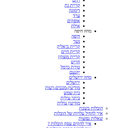
רהט
קריית גת
דימונה
ערד
אופקים
אילת
מחוז חיפה
חיפה
נשר
קריית ביאליק
קריית חיים
קריית מוצקין
חריש
טירת כרמל
יקנעם
מחוז ירושלים
ירושלים
מודיעין-מכבים-רעות
בית שמש
ביתר עילית
מודיעין עילית
הובלות בשבת
איך להוזיל עלויות של הובלות
שאלות נפוצות
איך להקים עסק הובלות ?