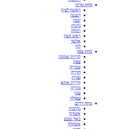
מחוז מרכז
ראשון לציון
רעננה
יבנה
נתניה
רמלה
ראש העין
אלעד
לוד
מחוז צפון
קריית שמונה
צפת
טבריה
חדרה
נצרת
קריית אתא
נהריה
עכו
עפולה
מחוז דרום
נתיבות
אשדוד
באר שבע
אשקלון